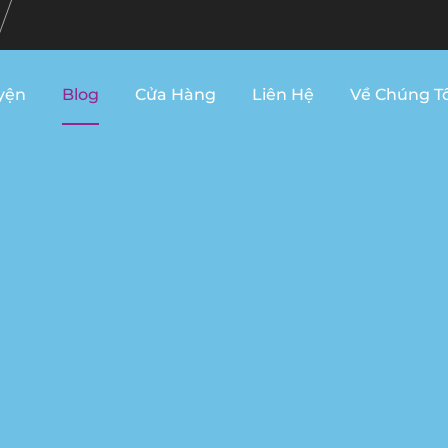
yện
Blog
Cửa Hàng
Liên Hệ
Về Chúng Tô