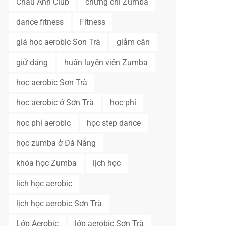
Châu Anh Club
chứng chỉ Zumba
dance fitness
Fitness
giá học aerobic Sơn Trà
giảm cân
giữ dáng
huấn luyện viên Zumba
học aerobic Sơn Trà
học aerobic ở Sơn Trà
học phí
học phí aerobic
học step dance
học zumba ở Đà Nẵng
khóa học Zumba
lịch học
lịch học aerobic
lịch học aerobic Sơn Trà
Lớp Aerobic
lớp aerobic Sơn Trà