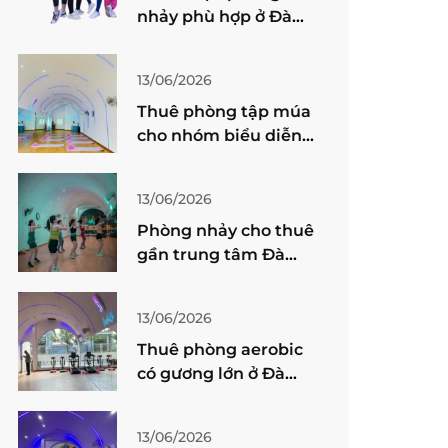
nhảy phù hợp ở Đà
Nẵng: tiêu chí,
checklist và lưu ý an
13/06/2026
toàn trước khi thuê
Thuê phòng tập múa
cho nhóm biểu diễn
ở Đà Nẵng: chọn
đúng chỗ để tổng
13/06/2026
duyệt thoải mái
Phòng nhảy cho thuê
gần trung tâm Đà
Nẵng: Cách chọn nơi
phù hợp, dễ di
13/06/2026
chuyển và đặt lịch
Thuê phòng aerobic
nhanh
có gương lớn ở Đà
Nẵng: Cách chọn
không gian tập phù
13/06/2026
hợp, dễ chỉnh động