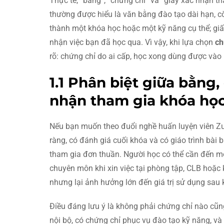
Thực tế, “bằng”, “chứng chỉ” và “giấy xác nhận 
thường được hiểu là văn bằng đào tạo dài hạn, c
thành một khóa học hoặc một kỹ năng cụ thể; giấy
nhận việc bạn đã học qua. Vì vậy, khi lựa chọn
ch
rõ: chứng chỉ do ai cấp, học xong dùng được vào 
1.1 Phân biệt giữa bằng,
nhận tham gia khóa họ
Nếu bạn muốn theo đuổi nghề huấn luyện viên Zu
ràng, có đánh giá cuối khóa và có giáo trình bài
tham gia đơn thuần. Người học có thể cần đến 
chuyên môn khi xin việc tại phòng tập, CLB hoặc k
nhưng lại ảnh hưởng lớn đến giá trị sử dụng sau 
Điều đáng lưu ý là không phải chứng chỉ nào cũn
nội bộ, có chứng chỉ phục vụ đào tạo kỹ năng, và