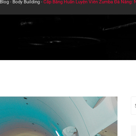
Blog
-
Body Building
-
Cấp Bằng Huấn Luyện Viên Zumba Đà Nẵng: 