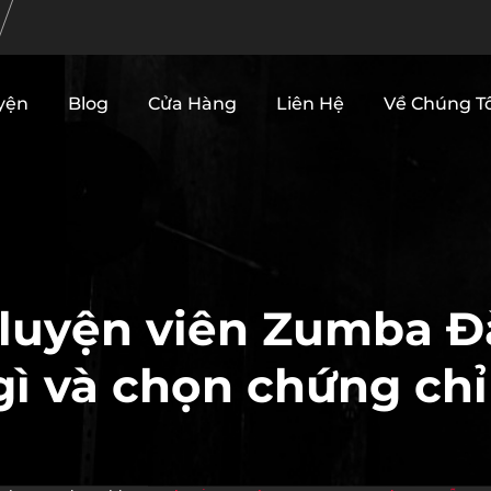
yện
Blog
Cửa Hàng
Liên Hệ
Về Chúng Tô
luyện viên Zumba Đ
gì và chọn chứng ch