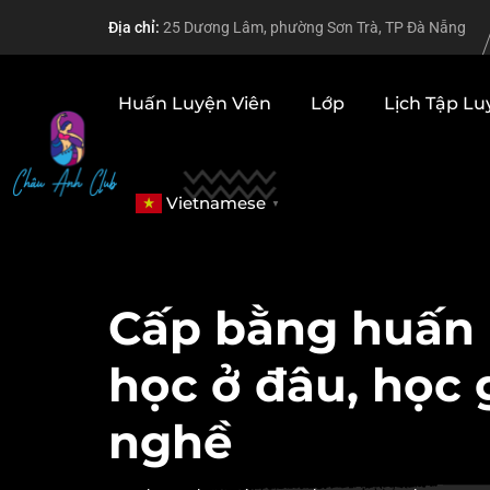
Skip
Địa chỉ:
25 Dương Lâm, phường Sơn Trà, TP Đà Nẵng
to
content
Huấn Luyện Viên
Lớp
Lịch Tập Lu
Vietnamese
▼
Cấp bằng huấn 
học ở đâu, học 
nghề