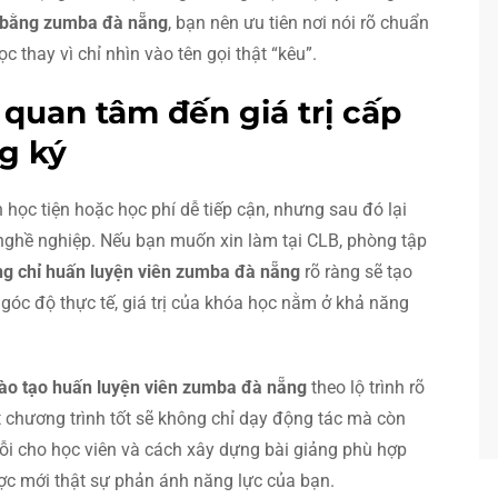
 bằng zumba đà nẵng
, bạn nên ưu tiên nơi nói rõ chuẩn
c thay vì chỉ nhìn vào tên gọi thật “kêu”.
 quan tâm đến giá trị cấp
g ký
h học tiện hoặc học phí dễ tiếp cận, nhưng sau đó lại
nghề nghiệp. Nếu bạn muốn xin làm tại CLB, phòng tập
g chỉ huấn luyện viên zumba đà nẵng
rõ ràng sẽ tạo
từ góc độ thực tế, giá trị của khóa học nằm ở khả năng
ào tạo huấn luyện viên zumba đà nẵng
theo lộ trình rõ
t chương trình tốt sẽ không chỉ dạy động tác mà còn
lỗi cho học viên và cách xây dựng bài giảng phù hợp
ợc mới thật sự phản ánh năng lực của bạn.