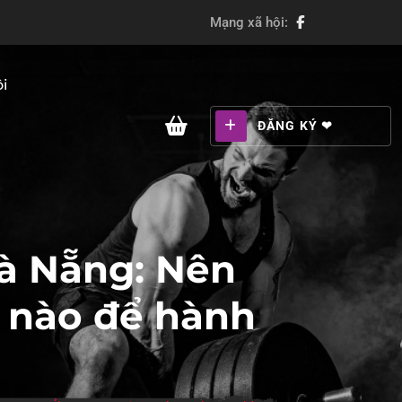
Mạng xã hội:
i
ĐĂNG KÝ ❤
à Nẵng: Nên
ỉ nào để hành