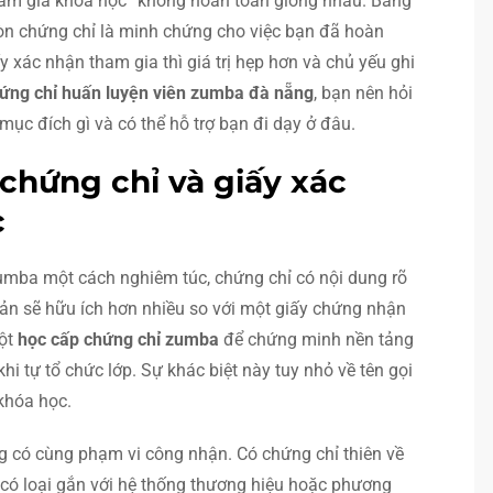
tham gia khóa học” không hoàn toàn giống nhau. Bằng
òn chứng chỉ là minh chứng cho việc bạn đã hoàn
 xác nhận tham gia thì giá trị hẹp hơn và chủ yếu ghi
ứng chỉ huấn luyện viên zumba đà nẵng
, bạn nên hỏi
mục đích gì và có thể hỗ trợ bạn đi dạy ở đâu.
 chứng chỉ và giấy xác
c
mba một cách nghiêm túc, chứng chỉ có nội dung rõ
 bản sẽ hữu ích hơn nhiều so với một giấy chứng nhận
một
học cấp chứng chỉ zumba
để chứng minh nền tảng
hi tự tổ chức lớp. Sự khác biệt này tuy nhỏ về tên gọi
khóa học.
g có cùng phạm vi công nhận. Có chứng chỉ thiên về
 có loại gắn với hệ thống thương hiệu hoặc phương