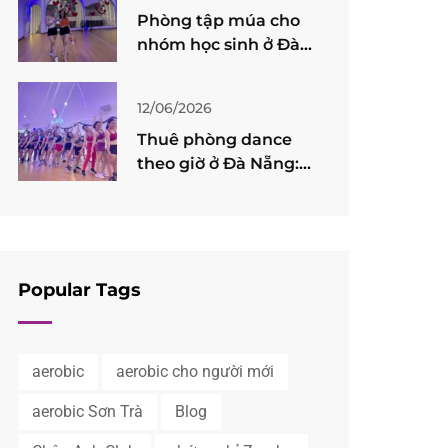
Phòng tập múa cho
tác
nhóm học sinh ở Đà
Nẵng: Cách chọn
không gian phù hợp
12/06/2026
để học và sinh hoạt
Thuê phòng dance
ngoại khóa
theo giờ ở Đà Nẵng:
Cách chọn nơi tập
linh hoạt, riêng tư và
tiết kiệm
Popular Tags
aerobic
aerobic cho người mới
aerobic Sơn Trà
Blog