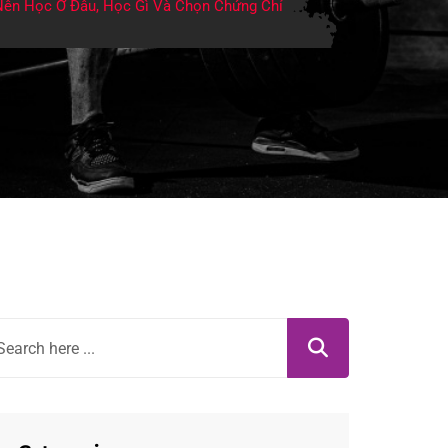
Nên Học Ở Đâu, Học Gì Và Chọn Chứng Chỉ