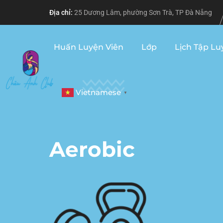
Địa chỉ:
25 Dương Lâm, phường Sơn Trà, TP Đà Nẵng
Huấn Luyện Viên
Lớp
Lịch Tập Lu
Vietnamese
▼
Aerobic