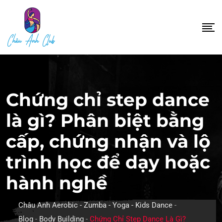
Skip
to
content
Chứng chỉ step dance
là gì? Phân biệt bằng
cấp, chứng nhận và lộ
trình học để dạy hoặc
hành nghề
Châu Anh Aerobic - Zumba - Yoga - Kids Dance
-
Blog
-
Body Building
-
Chứng Chỉ Step Dance Là Gì?