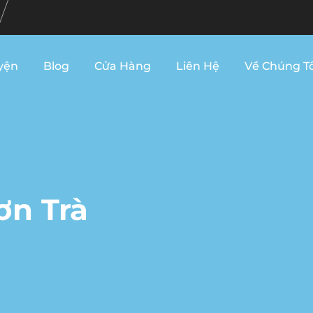
yện
Blog
Cửa Hàng
Liên Hệ
Về Chúng Tô
ơn Trà