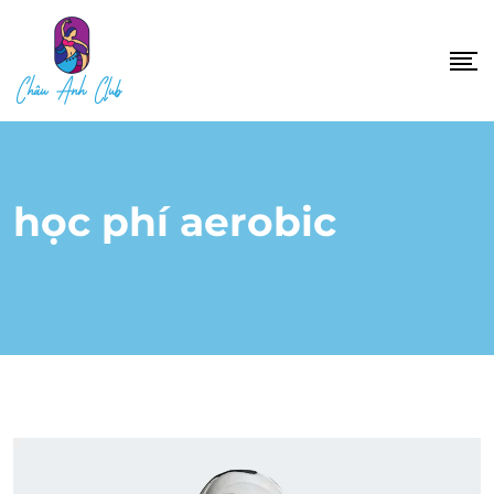
Skip
to
content
học phí aerobic